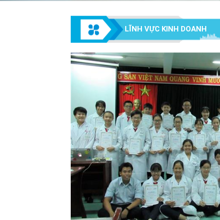
LĨNH VỰC KINH DOANH