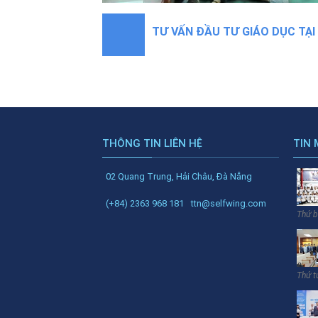
TƯ VẤN ĐẦU TƯ GIÁO DỤC TẠI
THÔNG TIN LIÊN HỆ
TIN 
02 Quang Trung, Hải Châu, Đà Nẵng
(+84) 2363 968 181
ttn@selfwing.com
Thứ b
Thứ t