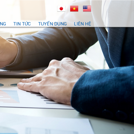
ỘNG
TIN TỨC
TUYỂN DỤNG
LIÊN HỆ