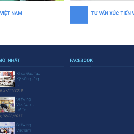
 VIỆT NAM
TƯ VẤN XÚC TIẾN 
MỚI NHẤT
FACEBOOK
Khóa Đào Tạo
Kỹ Năng Ứng
...
a, 27/11/2018
Selfwing
Viet Nam :
Hỗ Tr...
ư, 02/08/2017
Selfwing
Vietnam