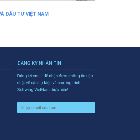
VÀ ĐẦU TƯ VIỆT NAM
ĐĂNG KÝ NHẬN TIN
Đăng ký email để nhận được thông tin cập
nhật về các sự kiện và chương trình
Selfwing VietNam thực hiện!