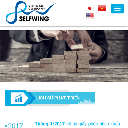
Toggl
Style
LỊCH SỬ PHÁT TRIỂN
- Tháng 1/2017:
Nhận giấy phép nhập khẩu
2017